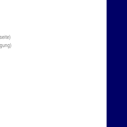
seite)
egung)