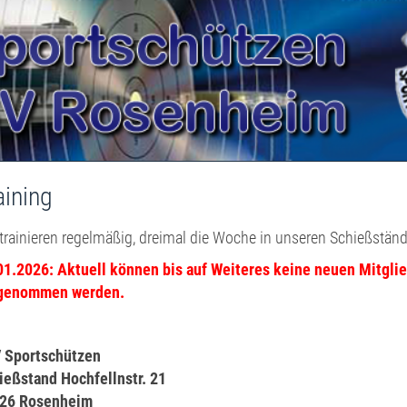
n ESV Rosenheim
aining
 trainieren regelmäßig, dreimal die Woche in unseren Schießstän
01.2026: Aktuell können bis auf Weiteres keine neuen Mitgli
genommen werden.
 Sportschützen
ießstand Hochfellnstr. 21
26 Rosenheim