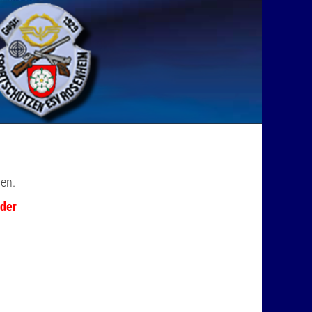
den.
eder