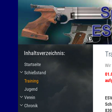
Sportschütze
Inhaltsverzeichnis:
Tr
Startseite
Wir
Schießstand
01.
auf
Training
Jugend
Verein
ESV
Sch
Chronik
830