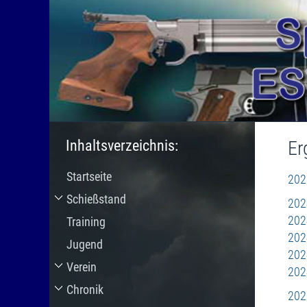
Sportschütze
Inhaltsverzeichnis:
Er
Startseite
202
Schießstand
202
202
Training
202
Jugend
202
Verein
202
Chronik
202