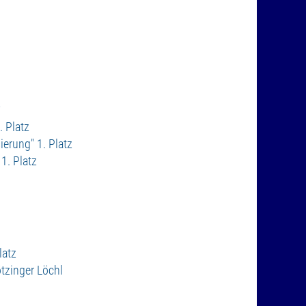
z
 Platz
erung" 1. Platz
1. Platz
latz
tzinger Löchl