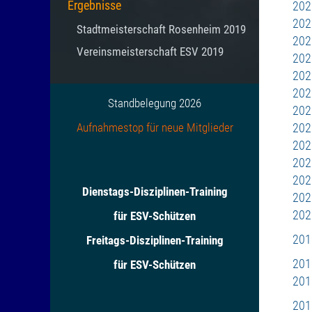
Ergebnisse
202
202
Stadtmeisterschaft Rosenheim 2019
202
Vereinsmeisterschaft ESV 2019
202
202
202
Standbelegung 2026
202
Aufnahmestop für neue Mitglieder
202
202
202
202
Dienstags-Disziplinen-Training
202
202
für ESV-Schützen
201
Freitags-Disziplinen-Training
201
für ESV-Schützen
201
201