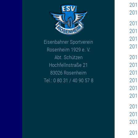
201
201
201
201
201
Eisenbahner Sportverein
201
Rosenheim 1929 e. V.
201
Abt. Schützen
201
Hochfellnstraße 21
201
83026 Rosenheim
201
Tel.: 0 80 31 / 40 90 57 8
201
201
201
201
201
201